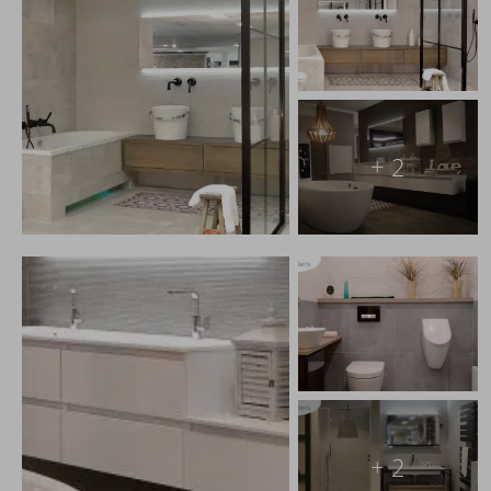
+ 2
+ 2