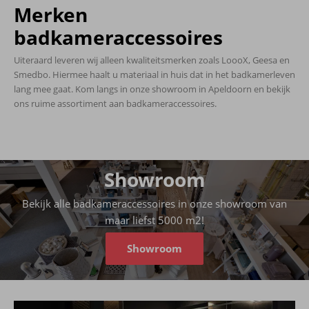
Merken
badkameraccessoires
Uiteraard leveren wij alleen kwaliteitsmerken zoals LoooX, Geesa en
Smedbo. Hiermee haalt u materiaal in huis dat in het badkamerleven
lang mee gaat. Kom langs in onze showroom in Apeldoorn en bekijk
ons ruime assortiment aan badkameraccessoires.
Showroom
Bekijk alle badkameraccessoires in onze showroom van
maar liefst 5000 m2!
Showroom